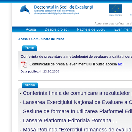
Acest site este cofinantat
Acasa
Despre proiect
Pachete de Lucru
Eveniment
Acasa
»
Comunicate de Presa
Presa
Conferinta de prezentare a metodologiei de evaluare a calitatii cercet
Comunicatul de presa al evenimentului il puteti accesa
aici
Data publicarii:
23.10.2009
Arhiva
-
Conferinta finala de comunicare a rezultatelor p
-
Lansarea Exercițiului Național de Evaluare a Ce
-
Sesiune de formare în utilizarea Platformei E
-
Lansare Platforma Editoriala Romana ...
-
Masa Rotunda "Exercitiul romanesc de evaluare a 