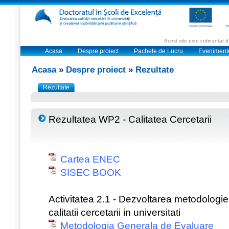
Acest site este cofinantat
Acasa
Despre proiect
Pachete de Lucru
Eveniment
Acasa
»
Despre proiect
»
Rezultate
Rezultate
Rezultatea WP2 - Calitatea Cercetarii
Cartea ENEC
SISEC BOOK
Activitatea 2.1 - Dezvoltarea metodologi
calitatii cercetarii in universitati
Metodologia Generala de Evaluare