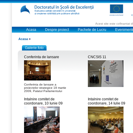
Acest site este cofinantat
Acasa
Despre proiect
Pachete de Lucru
Eveniment
Acasa
»
Galerie foto
Conferinta de lansare
CNCSIS 11
Conferinta de lansare a
proiectelor strategice 19 martie
2009, Palatul Parlamentului
Intalnire comitet de
Intalnire comitet de
coordonare, 10 Iunie 09
coordonare, 14 Iulie 09