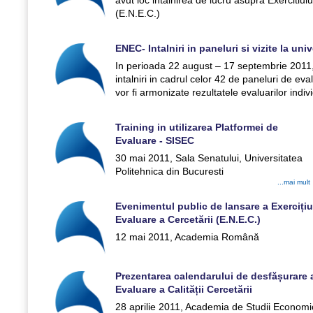
avut loc intalnirea de lucru asupra Exercitiul
(E.N.E.C.)
ENEC- Intalniri in paneluri si vizite la univ
In perioada 22 august – 17 septembrie 2011,
intalniri in cadrul celor 42 de paneluri de ev
vor fi armonizate rezultatele evaluarilor indiv
Training in utilizarea Platformei de
Evaluare - SISEC
30 mai 2011, Sala Senatului, Universitatea
Politehnica din Bucuresti
...mai mult
Evenimentul public de lansare a Exercițiu
Evaluare a Cercetării (E.N.E.C.)
12 mai 2011, Academia Română
Prezentarea calendarului de desfășurare a
Evaluare a Calității Cercetării
28 aprilie 2011, Academia de Studii Econom