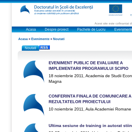
Acest site este cofinantat
Acasa
Despre proiect
Pachete de Lucru
Eveniment
Acasa
»
Evenimente
»
Noutati
Noutati
EVENIMENT PUBLIC DE EVALUARE A
IMPLEMENTARII PROGRAMULUI SCIPIO
18 noiembrie 2011, Academia de Studii Econ
Magna
CONFERINTA FINALA DE COMUNICARE A
REZULTATELOR PROIECTULUI
10 noiembrie 2011, Aula Academiei Romane
Ultima sesiune de training in autorat stiin