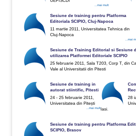
UEFISCDI
...mai mult
Sesiune de training pentru Platforma
Editoriala SCIPIO, Cluj-Napoca
11 martie 2011, Universitatea Tehnica din
Cluj-Napoca
...mai m
Sesiune de Training Editorial si Sesiune d
utilizarea Platformei Editoriale SCIPIO
25 februarie 2011, Sala T203, Corp T, din 
Vale al Universitatii din Pitesti
Sesiune de training in
Con
autorat stiintific, Pitesti
Rect
24 - 25 februarie 2011,
28 i
Universitatea din Pitești
Univ
...mai mult
Iasi.
Sesiune de training pentru Platforma Edit
SCIPIO, Brasov