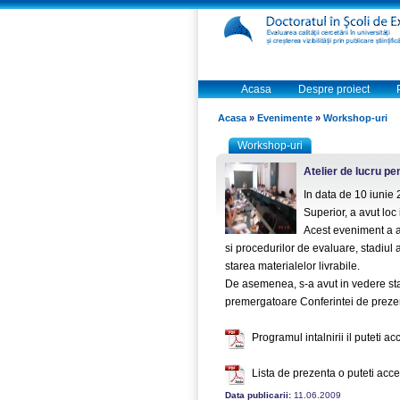
Acasa
Despre proiect
Acasa
»
Evenimente
»
Workshop-uri
Workshop-uri
Atelier de lucru pen
In data de 10 iunie 2
Superior, a avut loc
Acest eveniment a av
si procedurilor de evaluare, stadiul a
starea materialelor livrabile.
De asemenea, s-a avut in vedere sta
premergatoare Conferintei de preze
Programul intalnirii il puteti a
Lista de prezenta o puteti acc
Data publicarii:
11.06.2009