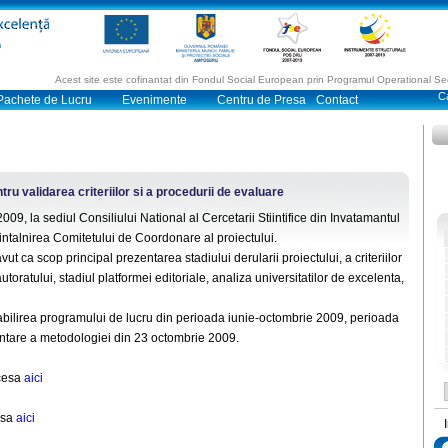
Acest site este cofinantat din Fondul Social European prin Programul Operational 
Pachete de Lucru
Evenimente
Centru de Presa
Contact
tru validarea criteriilor si a procedurii de evaluare
009, la sediul Consiliului National al Cercetarii Stiintifice din Invatamantul
 intalnirea Comitetului de Coordonare al proiectului.
ut ca scop principal prezentarea stadiului derularii proiectului, a criteriilor
utoratului, stadiul platformei editoriale, analiza universitatilor de excelenta,
bilirea programului de lucru din perioada iunie-octombrie 2009, perioada
ntare a metodologiei din 23 octombrie 2009.
ccesa
aici
esa
aici