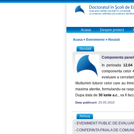
Acasa
Despre proiect
Acasa
»
Evenimente
»
Noutati
Noutati
Componenta panelu
In perioada
12.04
componenta celor 4
evaluare a cercetarii
Multumim tuturor celor care au trimi
maxima atentie, formulandu-se raspu
Dupa data de
30 iunie a.c
., va fi f
Data publicarii:
25.05.2010
Arhiva
-
EVENIMENT PUBLIC DE EVALUARE
-
CONFERINTA FINALA DE COMUNI