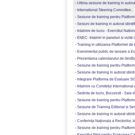
-
Ultima sesiune de training in autorat s
-
International Steering Committee...
-
Sesiune de training pentru Platform
-
Sesiuni de training in autorat stiintifi
-
Intalnire de lucru - Exercitiul Nation
-
ENEC- Intalniri in paneluri si vizite l
-
Training in utilizarea Platformei de
-
Evenimentul public de lansare a Exer
-
Prezentarea calendarului de desfășur
-
Sesiune de training pentru Platforma
-
Sesiune de training in autorat stiintif
-
Integrare Platforma de Evaluare SISE
-
Intalnire cu Comitetul International
-
Sedinta de lucru, Bucuresti - Sala 
-
Sesiune de training pentru Platform
-
Sesiune de Training Editorial si Ses
-
Sesiune de training in autorat stiintifi
-
Conferința Naționala a Rectorilor, Ias
-
Sesiune de training pentru Platform
-
Exercitiul Pilot pentru Evaluarea Cali