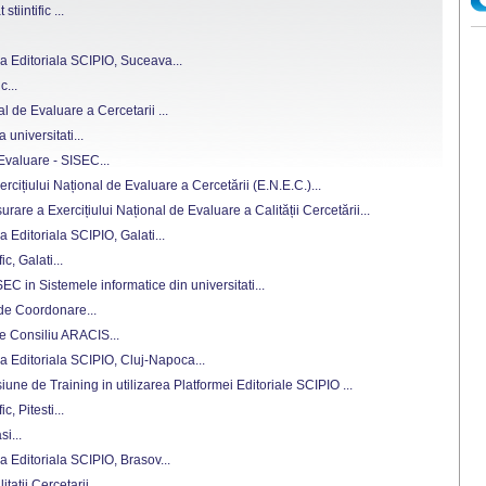
tiintific ...
a Editoriala SCIPIO, Suceava...
c...
al de Evaluare a Cercetarii ...
a universitati...
 Evaluare - SISEC...
cițiului Național de Evaluare a Cercetării (E.N.E.C.)...
are a Exercițiului Național de Evaluare a Calității Cercetării...
 Editoriala SCIPIO, Galati...
ic, Galati...
C in Sistemele informatice din universitati...
 de Coordonare...
de Consiliu ARACIS...
a Editoriala SCIPIO, Cluj-Napoca...
iune de Training in utilizarea Platformei Editoriale SCIPIO ...
c, Pitesti...
i...
a Editoriala SCIPIO, Brasov...
tatii Cercetarii ...