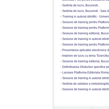
-
Sedinta de lucru, Bucuresti...
-
Sedinta de lucru, Bucuresti - Sala 
-
Training in autorat stiintific - Unive
-
Sesiune de training pentru Platform
-
Sesiune de training pentru Platform
-
Sesiune de training editorial, Bucure
-
Sesiune de training in autorat stiintif
-
Sesiune de training pentru Platform
-
Prezentarea aplicatiei electronice de
-
Intalnire de lucru cu tema "Exerciti
-
Sesiune de training editorial, Bucure
-
Definitivarea Ghidurilor specifice pent
-
Lansare Platforma Editoriala Roman
-
Sesiune de training in autorat stiint
-
Sedinta de validare a metodologiilo
-
Sesiune de training in autorat stiinti