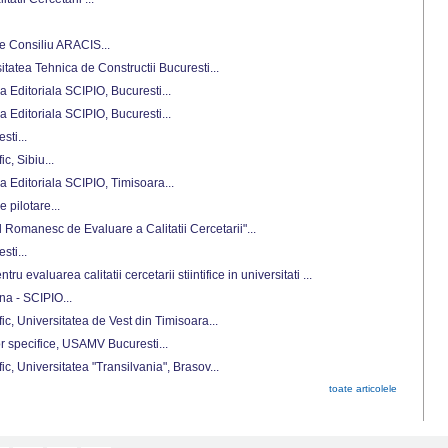
de Consiliu ARACIS...
rsitatea Tehnica de Constructii Bucuresti...
a Editoriala SCIPIO, Bucuresti...
a Editoriala SCIPIO, Bucuresti...
sti...
ic, Sibiu...
a Editoriala SCIPIO, Timisoara...
 pilotare...
ul Romanesc de Evaluare a Calitatii Cercetarii"...
sti...
ru evaluarea calitatii cercetarii stiintifice in universitati ...
a - SCIPIO...
ific, Universitatea de Vest din Timisoara...
r specifice, USAMV Bucuresti...
fic, Universitatea "Transilvania", Brasov...
toate articolele