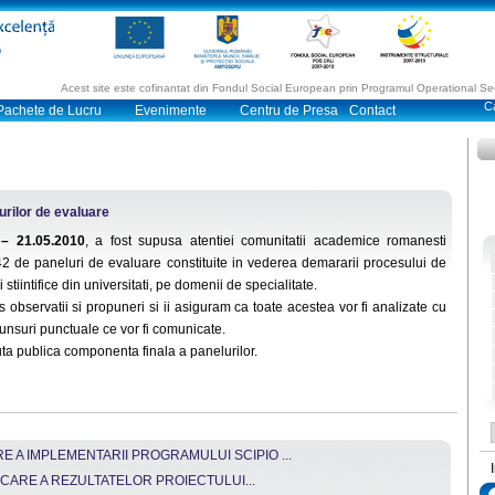
Acest site este cofinantat din Fondul Social European prin Programul Operational 
Pachete de Lucru
Evenimente
Centru de Presa
Contact
rilor de evaluare
 – 21.05.2010
, a fost supusa atentiei comunitatii academice romanesti
2 de paneluri de evaluare constituite in vederea demararii procesului de
 stiintifice din universitati, pe domenii de specialitate.
s observatii si propuneri si ii asiguram ca toate acestea vor fi analizate cu
nsuri punctuale ce vor fi comunicate.
acuta publica componenta finala a panelurilor.
 A IMPLEMENTARII PROGRAMULUI SCIPIO ...
CARE A REZULTATELOR PROIECTULUI...