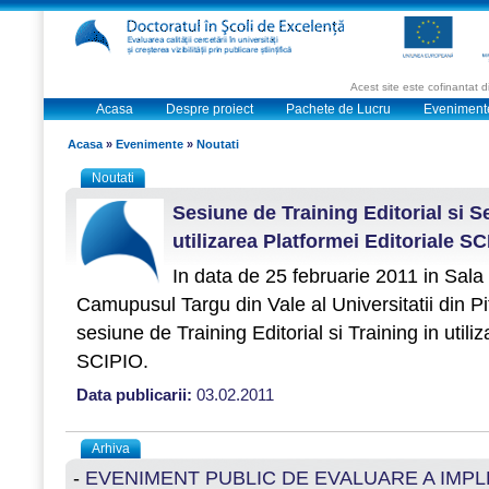
Acest site este cofinantat
Acasa
Despre proiect
Pachete de Lucru
Eveniment
Acasa
»
Evenimente
»
Noutati
Noutati
Sesiune de Training Editorial si S
utilizarea Platformei Editoriale S
In data de 25 februarie 2011 in Sala
Camupusul Targu din Vale al Universitatii din Pi
sesiune de Training Editorial si Training in utili
SCIPIO.
Data publicarii:
03.02.2011
Arhiva
-
EVENIMENT PUBLIC DE EVALUARE A IMP