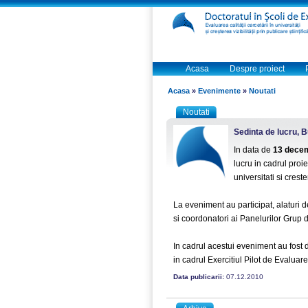
Acasa
Despre proiect
Acasa
»
Evenimente
»
Noutati
Noutati
Sedinta de lucru, 
In data de
13 decem
lucru in cadrul proie
universitati si crester
La eveniment au participat, alaturi
si coordonatori ai Panelurilor Grup
In cadrul acestui eveniment au fost 
in cadrul Exercitiul Pilot de Evaluare 
Data publicarii:
07.12.2010