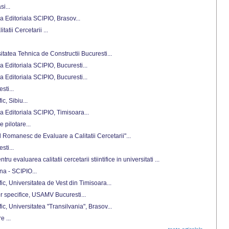
i...
a Editoriala SCIPIO, Brasov...
tatii Cercetarii ...
rsitatea Tehnica de Constructii Bucuresti...
a Editoriala SCIPIO, Bucuresti...
a Editoriala SCIPIO, Bucuresti...
sti...
ic, Sibiu...
a Editoriala SCIPIO, Timisoara...
 pilotare...
ul Romanesc de Evaluare a Calitatii Cercetarii"...
sti...
ru evaluarea calitatii cercetarii stiintifice in universitati ...
a - SCIPIO...
ific, Universitatea de Vest din Timisoara...
r specifice, USAMV Bucuresti...
fic, Universitatea "Transilvania", Brasov...
 ...