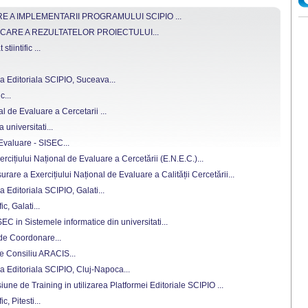
 A IMPLEMENTARII PROGRAMULUI SCIPIO ...
CARE A REZULTATELOR PROIECTULUI...
tiintific ...
a Editoriala SCIPIO, Suceava...
c...
al de Evaluare a Cercetarii ...
a universitati...
 Evaluare - SISEC...
cițiului Național de Evaluare a Cercetării (E.N.E.C.)...
are a Exercițiului Național de Evaluare a Calității Cercetării...
 Editoriala SCIPIO, Galati...
ic, Galati...
C in Sistemele informatice din universitati...
 de Coordonare...
de Consiliu ARACIS...
a Editoriala SCIPIO, Cluj-Napoca...
iune de Training in utilizarea Platformei Editoriale SCIPIO ...
c, Pitesti...