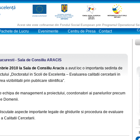
Acest site este cofinantat din Fondul Social European prin Programul Operational 
Pachete de Lucru
Evenimente
Centru de Presa
Contact
Bucuresti - Sala de Consiliu ARACIS
brie 2010 la Sala de Consiliu Aracis
a avut loc o importanta sedinta de
ctului „Doctoratul in Scoli de Excelenta – Evaluarea calitatii cercetarii in
ea vizibilitatii prin publicare stiintifica”.
 de echipa de management a proiectului, coordonatori ai panelurilor precum
 de Domenii.
discutate aspecte importante legate de ghidurile si procedura de evaluare
a Calitatii Cercetarii.