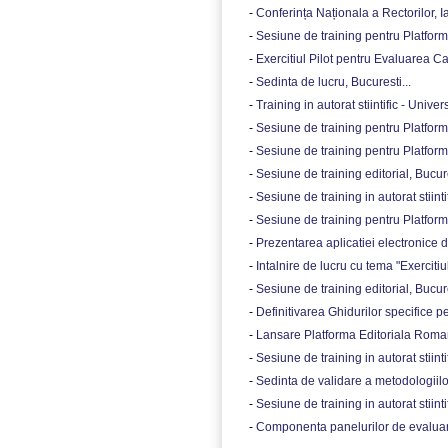
-
Conferința Naționala a Rectorilor, Ias
-
Sesiune de training pentru Platform
-
Exercitiul Pilot pentru Evaluarea Cali
-
Sedinta de lucru, Bucuresti...
-
Training in autorat stiintific - Unive
-
Sesiune de training pentru Platform
-
Sesiune de training pentru Platform
-
Sesiune de training editorial, Bucure
-
Sesiune de training in autorat stiintif
-
Sesiune de training pentru Platform
-
Prezentarea aplicatiei electronice de
-
Intalnire de lucru cu tema "Exerciti
-
Sesiune de training editorial, Bucure
-
Definitivarea Ghidurilor specifice pent
-
Lansare Platforma Editoriala Roman
-
Sesiune de training in autorat stiint
-
Sedinta de validare a metodologiilo
-
Sesiune de training in autorat stiinti
-
Componenta panelurilor de evaluare