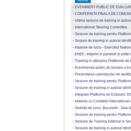
Arhiva
-
EVENIMENT PUBLIC DE EVALUARE
-
CONFERINTA FINALA DE COMUNI
-
Ultima sesiune de training in autorat s
-
International Steering Committee...
-
Sesiune de training pentru Platform
-
Sesiuni de training in autorat stiintifi
-
Intalnire de lucru - Exercitiul Nation
-
ENEC- Intalniri in paneluri si vizite l
-
Training in utilizarea Platformei de
-
Evenimentul public de lansare a Exer
-
Prezentarea calendarului de desfășur
-
Sesiune de training pentru Platforma
-
Sesiune de training in autorat stiintif
-
Integrare Platforma de Evaluare SISE
-
Intalnire cu Comitetul International
-
Sedinta de lucru, Bucuresti - Sala 
-
Sesiune de training pentru Platform
-
Sesiune de Training Editorial si Ses
-
Sesiune de training in autorat stiintifi