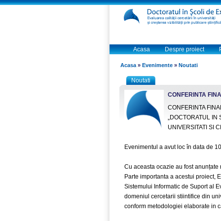
Acasa
Despre proiect
Acasa
»
Evenimente
»
Noutati
Noutati
CONFERINTA FIN
CONFERINTA FINA
„DOCTORATUL IN S
UNIVERSITATI SI C
Evenimentul a avut loc în data de 
Cu aceasta ocazie au fost anunțate r
Parte importanta a acestui proiect,
Sistemului Informatic de Suport al E
domeniul cercetarii stiintifice din un
conform metodologiei elaborate in ca