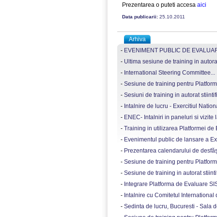
Prezentarea o puteti accesa
aici
Data publicarii:
25.10.2011
Arhiva
-
EVENIMENT PUBLIC DE EVALUARE
-
Ultima sesiune de training in autorat s
-
International Steering Committee...
-
Sesiune de training pentru Platform
-
Sesiuni de training in autorat stiintifi
-
Intalnire de lucru - Exercitiul Nation
-
ENEC- Intalniri in paneluri si vizite l
-
Training in utilizarea Platformei de
-
Evenimentul public de lansare a Exer
-
Prezentarea calendarului de desfășur
-
Sesiune de training pentru Platforma
-
Sesiune de training in autorat stiintif
-
Integrare Platforma de Evaluare SISE
-
Intalnire cu Comitetul International
-
Sedinta de lucru, Bucuresti - Sala 