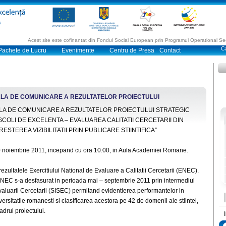
Acest site este cofinantat din Fondul Social European prin Programul Operational 
Pachete de Lucru
Evenimente
Centru de Presa
Contact
ALA DE COMUNICARE A REZULTATELOR PROIECTULUI
LA DE COMUNICARE A REZULTATELOR PROIECTULUI STRATEGIC
COLI DE EXCELENTA – EVALUAREA CALITATII CERCETARII DIN
RESTEREA VIZIBILITATII PRIN PUBLICARE STIINTIFICA”
10 noiembrie 2011, incepand cu ora 10.00, in Aula Academiei Romane.
ezultatele Exercitiului National de Evaluare a Calitatii Cercetarii (ENEC).
 ENEC s-a desfasurat in perioada mai – septembrie 2011 prin intermediul
valuarii Cercetarii (SISEC) permitand evidentierea performantelor in
iversitatile romanesti si clasificarea acestora pe 42 de domenii ale stiintei,
drul proiectului.