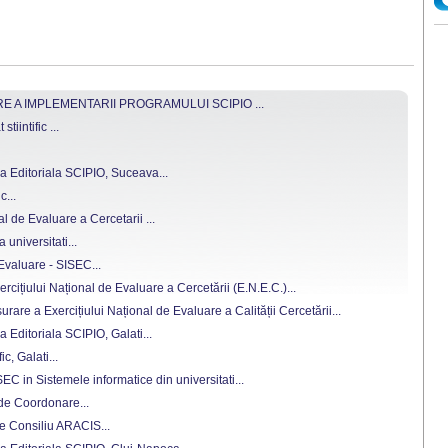
 A IMPLEMENTARII PROGRAMULUI SCIPIO ...
tiintific ...
a Editoriala SCIPIO, Suceava...
c...
al de Evaluare a Cercetarii ...
a universitati...
 Evaluare - SISEC...
cițiului Național de Evaluare a Cercetării (E.N.E.C.)...
are a Exercițiului Național de Evaluare a Calității Cercetării...
 Editoriala SCIPIO, Galati...
ic, Galati...
C in Sistemele informatice din universitati...
 de Coordonare...
de Consiliu ARACIS...