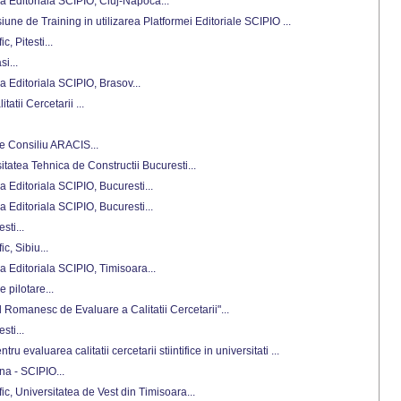
a Editoriala SCIPIO, Cluj-Napoca...
iune de Training in utilizarea Platformei Editoriale SCIPIO ...
c, Pitesti...
i...
a Editoriala SCIPIO, Brasov...
tatii Cercetarii ...
de Consiliu ARACIS...
rsitatea Tehnica de Constructii Bucuresti...
a Editoriala SCIPIO, Bucuresti...
a Editoriala SCIPIO, Bucuresti...
sti...
ic, Sibiu...
a Editoriala SCIPIO, Timisoara...
 pilotare...
ul Romanesc de Evaluare a Calitatii Cercetarii"...
sti...
ru evaluarea calitatii cercetarii stiintifice in universitati ...
a - SCIPIO...
ific, Universitatea de Vest din Timisoara...