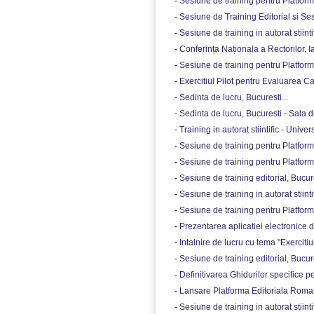
-
Sesiune de training pentru Platform
-
Sesiune de Training Editorial si Ses
-
Sesiune de training in autorat stiintifi
-
Conferința Naționala a Rectorilor, Ias
-
Sesiune de training pentru Platform
-
Exercitiul Pilot pentru Evaluarea Cali
-
Sedinta de lucru, Bucuresti...
-
Sedinta de lucru, Bucuresti - Sala 
-
Training in autorat stiintific - Unive
-
Sesiune de training pentru Platform
-
Sesiune de training pentru Platform
-
Sesiune de training editorial, Bucure
-
Sesiune de training in autorat stiintif
-
Sesiune de training pentru Platform
-
Prezentarea aplicatiei electronice de
-
Intalnire de lucru cu tema "Exerciti
-
Sesiune de training editorial, Bucure
-
Definitivarea Ghidurilor specifice pent
-
Lansare Platforma Editoriala Roman
-
Sesiune de training in autorat stiint